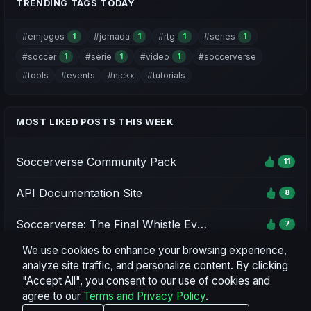
comunidad 🛠️. Si quieres contribuir con ideas, datos o mejoras,
TRENDING TAGS TODAY
aqui tienes instrucciones de como hacerlo
https://elrincondeldt.com/sv-pack.html
#emjogos
#jornada
#rtg
#series
1
1
1
1
#soccer
#série
#video
#soccerverse
1
1
1
#tools
#events
#nickx
#tutorials
MOST LIKED POSTS THIS WEEK
Soccerverse Community Pack
11
API Documentation Site
8
Soccerverse: The Final Whistle Event - Season 1
7
We use cookies to enhance your browsing experience,
Soccerverse Office
7
analyze site traffic, and personalize content. By clicking
"Accept All", you consent to our use of cookies and
Season 2 Rating Preview & Parameter Updates
7
agree to our
Terms and Privacy Policy
.