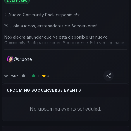
Data Packs
✨️¡Nuevo Community Pack disponible!✨️
👋 ¡Hola a todos, entrenadores de Soccerverse!
Nos alegra anunciar que ya está disponible un nuevo
Community Pack para usar en Soccerverse. Esta versión nace
como evolución directa del anterior pack comunitario.
@Cipone
🧠 ¡Un enorme reconocimiento y respeto al autor original! Su
trabajo fue increíble y, sin él, este nuevo pack no existiría. 🙌
🆕 ¿Qué incluye esta nueva versión?
2506
1
11
0
✅ Usa como base el pack anterior, conservando todo lo
UPCOMING SOCCERVERSE EVENTS
bueno que ya conocías.
🚀 Añade actualizaciones nuevas y mejoras.
No upcoming events scheduled.
♻️ ¡Se seguirá actualizando con el tiempo!
Además, abriremos la puerta a colaboraciones de la