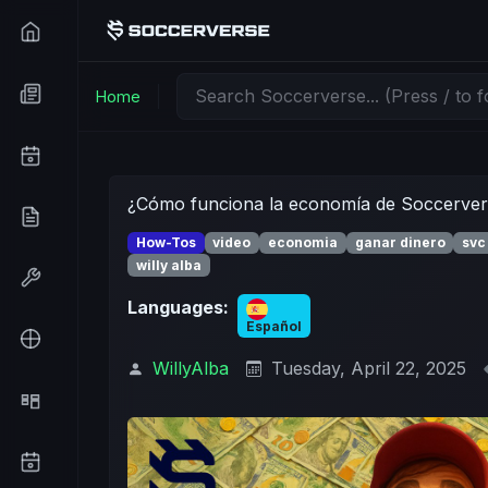
Home
¿Cómo funciona la economía de Soccerver
How-Tos
video
economia
ganar dinero
svc
willy alba
Languages:
Español
WillyAlba
Tuesday, April 22, 2025