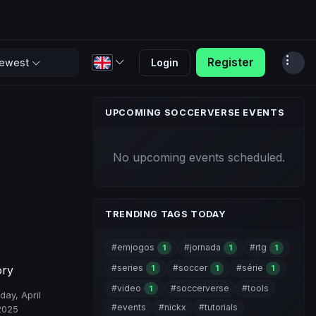
Register
Login
ewest
UPCOMING SOCCERVERSE EVENTS
No upcoming events scheduled.
TRENDING TAGS TODAY
#emjogos
#jornada
#rtg
1
1
1
#series
#soccer
#série
1
1
1
ory
#video
#soccerverse
#tools
1
day, April
#events
#nickx
#tutorials
2025