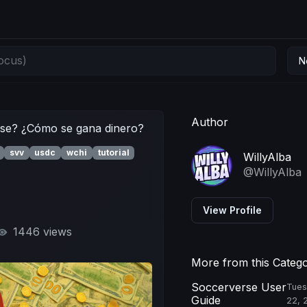
N
Author
se? ¿Cómo se gana dinero?
svv
usdc
wchi
tutorial
WillyAlba
@WillyAlba
View Profile
1446 views
More from this Categ
Soccerverse User
Tues
Guide
22, 