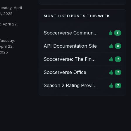
esday, April
2, 2025
MOST LIKED POSTS THIS WEEK
 April 22,
Soccerverse Community Pack
11
Tuesday,
API Documentation Site
8
April 22,
2025
Soccerverse: The Final Whistle Event - Season 1
7
Soccerverse Office
7
Season 2 Rating Preview & Parameter Updates
7