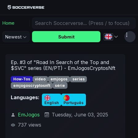
Home
Submit
Newest
Ep. #3 of "Road In Search of the Top and
$SVC" series (EN/PT) - EmJogosCryptosNft
How-Tos
video
emjogos
series
emjogoscryptosnft
série
Languages:
English
Português
EmJogos
Tuesday, June 03, 2025
737 views