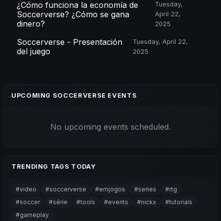
¿Cómo funciona la economía de
Tuesday,
Soccerverse? ¿Cómo se gana
April 22,
dinero?
2025
Soccerverse - Presentación
Tuesday, April 22,
del juego
2025
UPCOMING SOCCERVERSE EVENTS
No upcoming events scheduled.
TRENDING TAGS TODAY
#video
#soccerverse
#emjogos
#series
#rtg
#soccer
#série
#tools
#events
#nickx
#tutorials
#gameplay